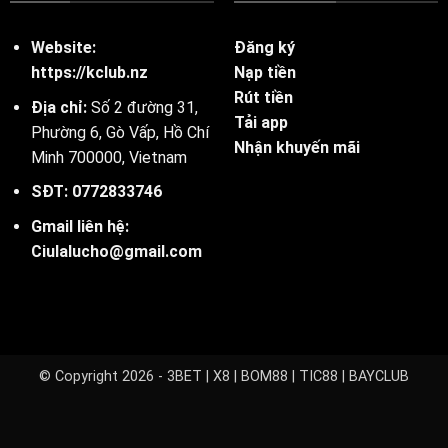
Website:
Đăng ký
https://kclub.nz
Nạp tiền
Rút tiền
Địa chỉ:
Số 2 đường 31,
Tải app
Phường 6, Gò Vấp, Hồ Chí
Nhận khuyến mãi
Minh 700000, Vietnam
SĐT: 0772833746
Gmail liên hệ:
Ciulalucho@gmail.com
© Copyright 2026 -
3BET
|
X8
|
BOM88
|
TIC88
|
BAYCLUB