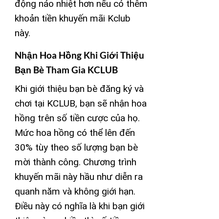
động náo nhiệt hơn nếu có thêm
khoản tiền khuyến mãi Kclub
này.
Nhận Hoa Hồng Khi Giới Thiệu
Bạn Bè Tham Gia KCLUB
Khi giới thiệu bạn bè đăng ký và
chơi tại KCLUB, bạn sẽ nhận hoa
hồng trên số tiền cược của họ.
Mức hoa hồng có thể lên đến
30% tùy theo số lượng bạn bè
mời thành công. Chương trình
khuyến mãi này hầu như diễn ra
quanh năm và không giới hạn.
Điều này có nghĩa là khi bạn giới