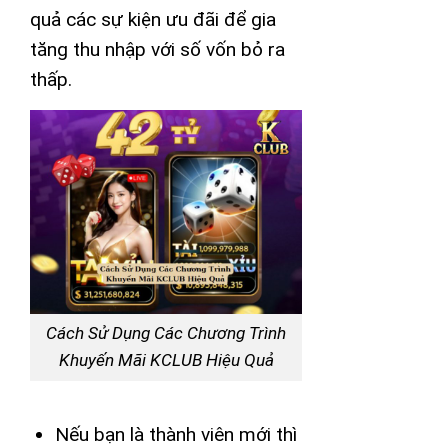
quả các sự kiện ưu đãi để gia
tăng thu nhập với số vốn bỏ ra
thấp.
Cách Sử Dụng Các Chương Trình
Khuyến Mãi KCLUB Hiệu Quả
Nếu bạn là thành viên mới thì