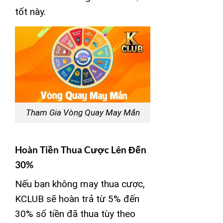
tốt này.
Tham Gia Vòng Quay May Mắn
Hoàn Tiền Thua Cược Lên Đến
30%
Nếu bạn không may thua cược,
KCLUB sẽ hoàn trả từ 5% đến
30% số tiền đã thua tùy theo