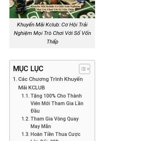
Khuyến Mãi Kclub: Cơ Hội Trải
Nghiệm Mọi Trò Chơi Với Số Vốn
Thấp
MỤC LỤC
Các Chương Trình Khuyến
Mãi KCLUB
Tặng 100% Cho Thành
Viên Mới Tham Gia Lần
Đầu
Tham Gia Vòng Quay
May Mắn
Hoàn Tiền Thua Cược