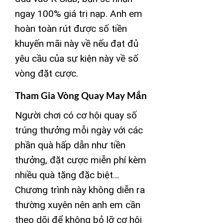
ngay 100% giá trị nạp. Anh em
hoàn toàn rút được số tiền
khuyến mãi này về nếu đạt đủ
yêu cầu của sự kiện này về số
vòng đặt cược.
Tham Gia Vòng Quay May Mắn
Người chơi có cơ hội quay số
trúng thưởng mỗi ngày với các
phần quà hấp dẫn như tiền
thưởng, đặt cược miễn phí kèm
nhiều quà tặng đặc biệt…
Chương trình này không diễn ra
thường xuyên nên anh em cần
theo dõi để không bỏ lỡ cơ hội